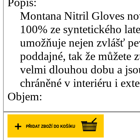
Popis:
Montana Nitril Gloves nové rukavice Nitril Black jsou
100% ze syntetického late
umožňuje nejen zvlášť pev
poddajné, tak že můžete z
velmi dlouhou dobu a jsou schopny u
chráněné v interiéru i exte
Objem: