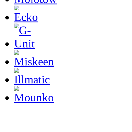
Grafittishop, Zapsáno v RŽ
ŽIV/145/2012/RAD/4