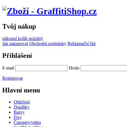
Tvůj nákup
nákupní košík
prázdný
Jak nakupovat
Obchodní podmínky
Reklamační řád
Přihlášení
E-mail
Heslo
Registrovat
Hlavní menu
Oblečení
Doplňky
Barvy
Fixy
Časopisy/videa