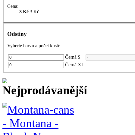
Cena:
3 Kč
3 Kč
Odstíny
Vyberte barvu a počet kusů:
Černá S
Černá XL